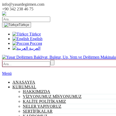
info@yasardegirmen.com
+90 342 238 46 75
Türkçe
Türkçe
English
Россия
العربية
Menü
ANASAYFA
KURUMSAL
HAKKIMIZDA
VİZYONUMUZ MİSYONUMUZ
KALİTE POLİTİKAMIZ
NELER YAPIYORUZ
SERTİFİKALAR