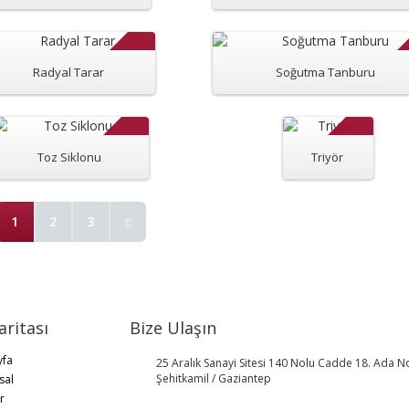
Radyal Tarar
Soğutma Tanburu
Toz Siklonu
Triyör
1
2
3
aritası
Bize Ulaşın
yfa
25 Aralık Sanayi Sitesi 140 Nolu Cadde 18. Ada No
Şehitkamil / Gaziantep
sal
r