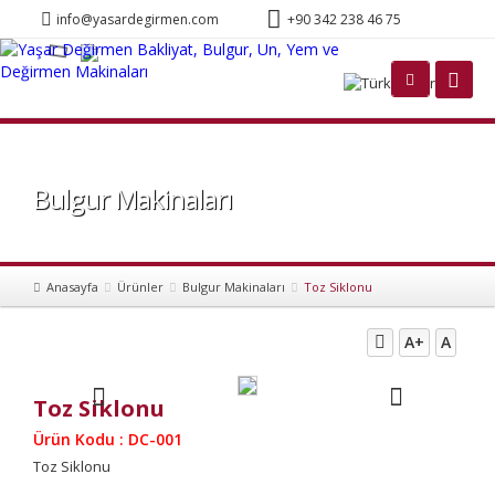
info@yasardegirmen.com
+90 342 238 46 75
Türkçe
Bulgur Makinaları
Anasayfa
Ürünler
Bulgur Makinaları
Toz Siklonu
A+
A
Toz Siklonu
Ürün Kodu : DC-001
Toz Siklonu